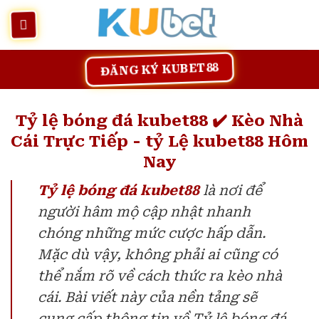
Bỏ
qua
nội
dung
ĐĂNG KÝ KUBET88
Tỷ lệ bóng đá kubet88 ✔️ Kèo Nhà
Cái Trực Tiếp - tỷ Lệ kubet88 Hôm
Nay
Tỷ lệ bóng đá kubet88
là nơi để
người hâm mộ cập nhật nhanh
chóng những mức cược hấp dẫn.
Mặc dù vậy, không phải ai cũng có
thể nắm rõ về cách thức ra kèo nhà
cái. Bài viết này của nền tảng sẽ
cung cấp thông tin về
Tỷ lệ bóng đá