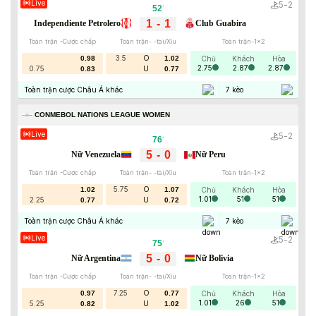
Live
5
-
2
'
52
1
-
1
Independiente Petrolero
Club Guabira
Toàn trận -Cược chấp
Toàn trận- -tài/Xỉu
Toàn trận-1x2
3.5
O
0.98
1.02
Chủ
Khách
Hòa
2.75
2.87
2.87
0.75
U
0.83
0.77
Toàn trận cược Châu Á khác
7
kèo
CONMEBOL NATIONS LEAGUE WOMEN
Live
5
-
2
'
76
5
-
0
Nữ Venezuela
Nữ Peru
Toàn trận -Cược chấp
Toàn trận- -tài/Xỉu
Toàn trận-1x2
5.75
O
1.02
1.07
Chủ
Khách
Hòa
1.01
51
51
2.25
U
0.77
0.72
Toàn trận cược Châu Á khác
7
kèo
Live
5
-
2
'
75
5
-
0
Nữ Argentina
Nữ Bolivia
Toàn trận -Cược chấp
Toàn trận- -tài/Xỉu
Toàn trận-1x2
7.25
O
0.97
0.77
Chủ
Khách
Hòa
1.01
26
51
5.25
U
0.82
1.02