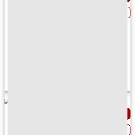
Review
NBET
✔️ Giấy phép: Isle of Man GCS
✔️ Khuyến mãi: Tặng code 200K cho hội viên lần
đầu tham gia ⭐
Chơi ngay
Review