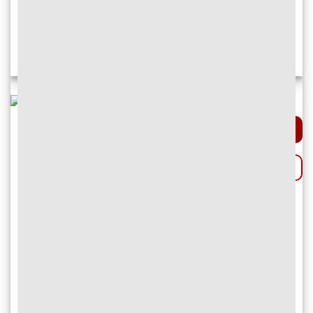
✔️ Khuyến mãi: Tặng nạp lần đầu 1,888K ⭐
Chơi ngay
Review
NET88
✔️ Giấy phép: Isle of Man
✔️ Khuyến mãi: Tặng code 150K cho khách hàng
mới ⭐