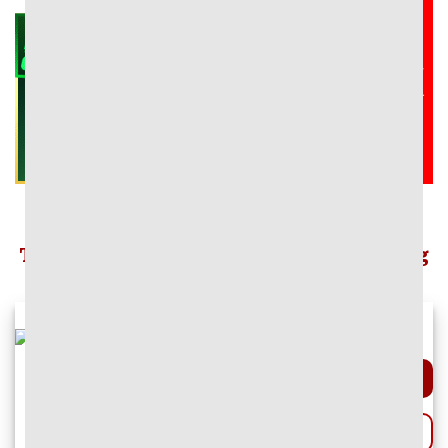
Top nhà cái uy tín, cập nhật tỷ lệ bóng
đá nhanh nhất hiện nay
Chơi ngay
Review