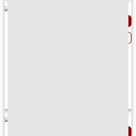
Chơi ngay
Review
DA88
✔️ Giấy phép: Isle of Man
✔️ Khuyến mãi: Hoàn trả thể thao 1.25% ⭐
Chơi ngay