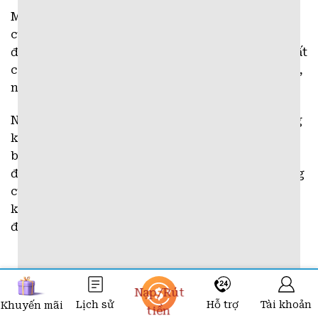
Muốn chiến thắng, trước hết phải hiểu ngôn ngữ
của nhà cái. Mỗi con số trong bảng tỷ lệ bóng đá
đều mang theo ý nghĩa chiến thuật. Các thể loại tất
cả đều ẩn chứa mật mã mà nhà cái gửi gắm. Khi đó,
người chơi cần có khả năng giải mã chính xác.
Nhà đầu tư hãy chú trọng đến biến động của bảng
kèo nhà cái. Bởi vì, sự thay đổi liên tục của tỷ lệ
bóng đá thường phản ánh dòng tiền đổ vào trận
đấu. Điều đó cũng phản ánh động thái điều hướng
của nhà cái. Một sự lệch nhỏ trong tỷ lệ chấp đôi
khi trở thành “tiếng nói vô hình” về nội tình hai
đội.
Kết luận
Nạp/Rút
Tỷ lệ bóng đá kubet88 đã được làm rõ thông qua
Lịch sử
Hỗ trợ
Tài khoản
Khuyến mãi
tiền