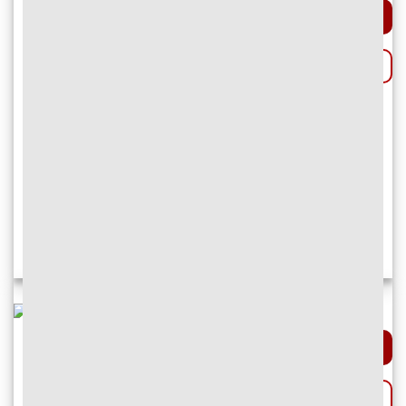
Chơi ngay
Review
VIC88
✔️ Giấy phép: Isle of Man
✔️ Khuyến mãi: Hoàn trả thể thao 1.25% ⭐
Chơi ngay
Review