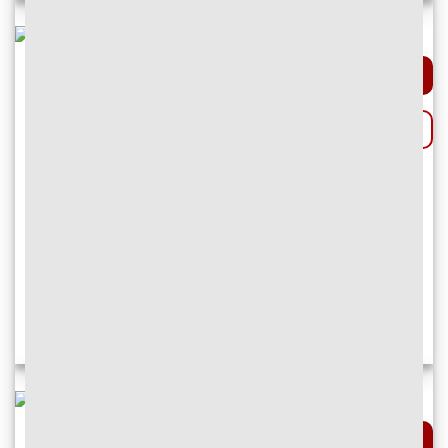
Chơi ngay
Review
FIVE88
✔️ Giấy phép: Isle of Man
✔️ Khuyến mãi: Hoàn trả lên đến 1.25% ⭐
Chơi ngay