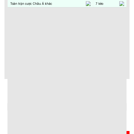
Toàn trận cược Châu Á khác
7
kèo
BẢNG XẾP HẠNG
Ngoại hạng Anh
THỐNG KÊ CẦU THỦ