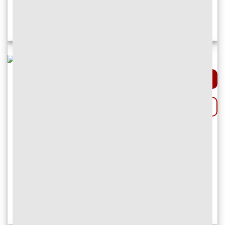
✔️ Khuyến mãi: lên đến 20,000,000 VNĐ ⭐
Chơi ngay
Review
SIN88
✔️ Giấy phép: Isle of Man
✔️ Khuyến mãi: Hoàn trả thể thao 1.25% ⭐