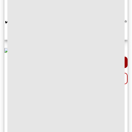
✔️ Giấy phép: Isle of Man
✔️ Khuyến mãi: Thưởng chạm nóc hơn 12 tỷ đồng ⭐
Chơi ngay
Review
RIKVIP
✔️ Giấy phép: Isle of Man
✔️ Khuyến mãi: Tỷ lệ hoàn trả 1.20% ⭐