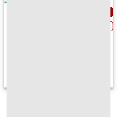
Chơi ngay
Review
WIN79
✔️ Giấy phép: Isle of Man
✔️ Khuyến mãi: Tỷ lệ hoàn trả đến 1.25% ⭐