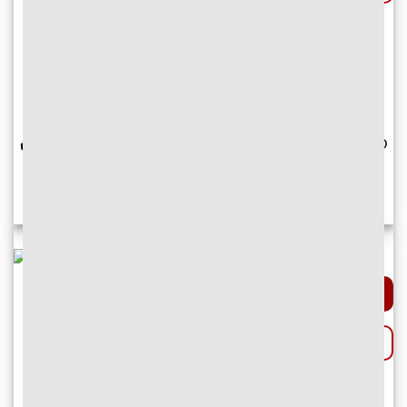
kubet88
✔️ Giấy phép: Isle of Man GCS
✔️ Khuyến mãi: Thưởng 50% tối đa 10,000,000 VNĐ
⭐
Chơi ngay
Review