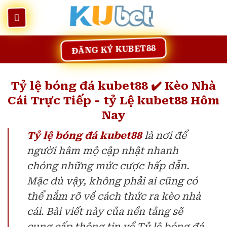
Bỏ
qua
nội
dung
ĐĂNG KÝ KUBET88
Tỷ lệ bóng đá kubet88 ✔️ Kèo Nhà
Cái Trực Tiếp - tỷ Lệ kubet88 Hôm
Nay
Tỷ lệ bóng đá kubet88
là nơi để
người hâm mộ cập nhật nhanh
chóng những mức cược hấp dẫn.
Mặc dù vậy, không phải ai cũng có
thể nắm rõ về cách thức ra kèo nhà
cái. Bài viết này của nền tảng sẽ
cung cấp thông tin về
Tỷ lệ bóng đá