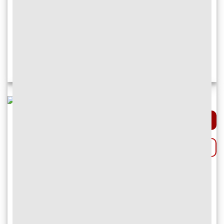
DEBET
✔️ Giấy phép: PAGCOR và Curacao
✔️ Khuyến mãi: Thưởng nạp 10,000,000 VNĐ ⭐
Chơi ngay
Review
ZBET
✔️ Giấy phép: PAGCOR và Curacao