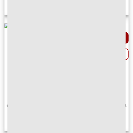
Chơi ngay
Review
FABET
✔️ Giấy phép: PAGCOR và Curacao
✔️ Khuyến mãi: 150% lên đến 10 triệu đồng & hoàn
trả 1.5% ⭐