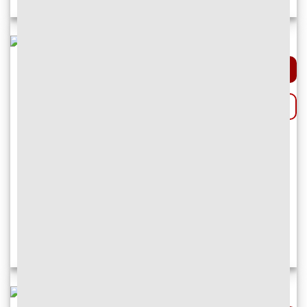
Chơi ngay
Review
ONE88
✔️ Giấy phép: Isle of Man
✔️ Khuyến mãi: Hoàn trả thể thao 1.25% ⭐