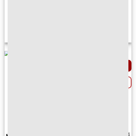
✔️ Giấy phép: Isle of Man GCS
✔️ Khuyến mãi: 150% khi chơi bắn cá & nổ hũ ⭐
Chơi ngay
Review
UK88
✔️ Giấy phép: Isle of Man
✔️ Khuyến mãi: Tặng lên đến 88K cho hội viên mới