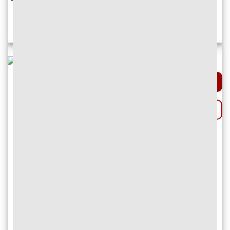
⭐
Chơi ngay
Review
SKY88
✔️ Giấy phép: Isle of Man
✔️ Khuyến mãi 100K khi tạo tài khoản & hoàn trả
1.5% ⭐