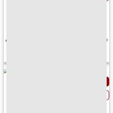
kubet88
✔️ Giấy phép: Isle of Man GCS
✔️ Khuyến mãi: Thưởng 50% tối đa 10,000,000 VNĐ
⭐
Chơi ngay
Review