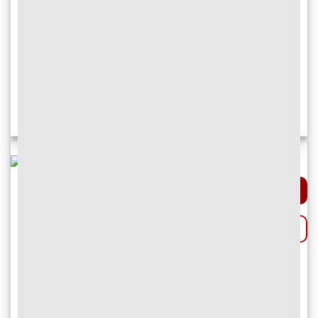
8LIVE
✔️ Giấy phép: Isle of Man
✔️ Khuyến mãi: Thưởng 150% lên đến 10,000,000
VNĐ ⭐
Chơi ngay
Review
XO88
✔️ Giấy phép: PAGCOR và Curacao