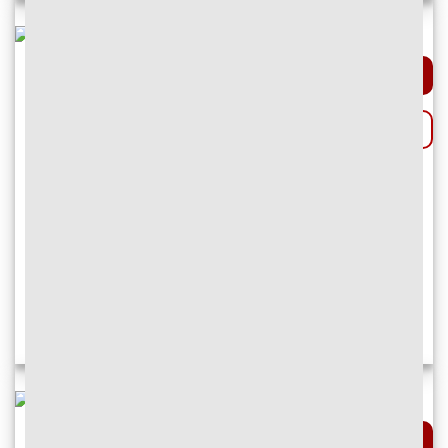
Chơi ngay
Review
FIVE88
✔️ Giấy phép: Isle of Man
✔️ Khuyến mãi: Hoàn trả lên đến 1.25% ⭐
Chơi ngay