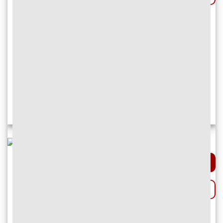
MAX79
✔️ Giấy phép: Isle of Man
✔️ Khuyến mãi: Nạp lần đầu tặng 100K vào tài
khoản ⭐
Chơi ngay
Review