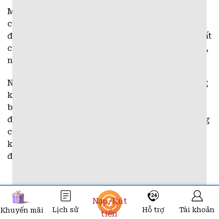
Muốn chiến thắng, trước hết phải hiểu ngôn ngữ
của nhà cái. Mỗi con số trong bảng tỷ lệ bóng đá
đều mang theo ý nghĩa chiến thuật. Các thể loại tất
cả đều ẩn chứa mật mã mà nhà cái gửi gắm. Khi đó,
người chơi cần có khả năng giải mã chính xác.
Nhà đầu tư hãy chú trọng đến biến động của bảng
kèo nhà cái. Bởi vì, sự thay đổi liên tục của tỷ lệ
bóng đá thường phản ánh dòng tiền đổ vào trận
đấu. Điều đó cũng phản ánh động thái điều hướng
của nhà cái. Một sự lệch nhỏ trong tỷ lệ chấp đôi
khi trở thành “tiếng nói vô hình” về nội tình hai
đội.
Kết luận
Nạp/Rút
Tỷ lệ bóng đá kubet88 đã được làm rõ thông qua
Lịch sử
Hỗ trợ
Tài khoản
Khuyến mãi
tiền