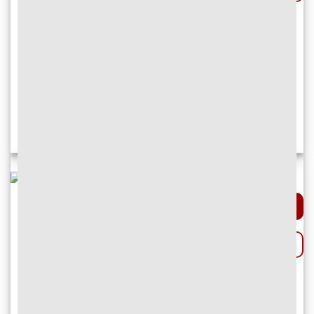
TA88
✔️ Giấy phép: Isle of Man
✔️ Khuyến mãi: Tỷ lệ hoàn trả đến 1.25% ⭐
Chơi ngay
Review
789CLUB