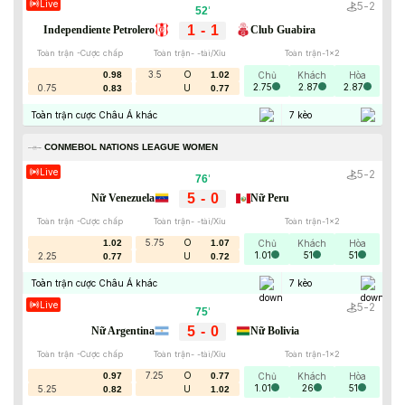
Live
5
-
2
'
52
1
-
1
Independiente Petrolero
Club Guabira
Toàn trận -Cược chấp
Toàn trận- -tài/Xỉu
Toàn trận-1x2
3.5
O
0.98
1.02
Chủ
Khách
Hòa
2.75
2.87
2.87
0.75
U
0.83
0.77
Toàn trận cược Châu Á khác
7
kèo
CONMEBOL NATIONS LEAGUE WOMEN
Live
5
-
2
'
76
5
-
0
Nữ Venezuela
Nữ Peru
Toàn trận -Cược chấp
Toàn trận- -tài/Xỉu
Toàn trận-1x2
5.75
O
1.02
1.07
Chủ
Khách
Hòa
1.01
51
51
2.25
U
0.77
0.72
Toàn trận cược Châu Á khác
7
kèo
Live
5
-
2
'
75
5
-
0
Nữ Argentina
Nữ Bolivia
Toàn trận -Cược chấp
Toàn trận- -tài/Xỉu
Toàn trận-1x2
7.25
O
0.97
0.77
Chủ
Khách
Hòa
1.01
26
51
5.25
U
0.82
1.02