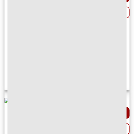
Review
NBET
✔️ Giấy phép: Isle of Man GCS
✔️ Khuyến mãi: Tặng code 200K cho hội viên lần
đầu tham gia ⭐
Chơi ngay
Review