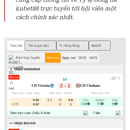
kubet88 trực tuyến
tới hội viên một
cách chính xác nhất.
Trận Hot
Tất cả giải đấu
TL Hồng Kông
Bet365
Kèo trực tuyến
Hôm nay
Ngày mai
05/12
06/12
VĐQG HONDURAS
Live
5
-
2
'
54
2
-
1
CD Victoria
CD Choloma
Toàn trận -Cược chấp
Toàn trận- -tài/Xỉu
Toàn trận-1x2
4.5
O
0.82
0.8
Chủ
Khách
Hòa
1.09
7.5
19
0.75
U
0.97
1
Toàn trận cược Châu Á khác
7
kèo
VĐQG BOLIVIA