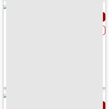
Chơi ngay
Review
DA88
✔️ Giấy phép: Isle of Man
✔️ Khuyến mãi: Hoàn trả thể thao 1.25% ⭐
Chơi ngay