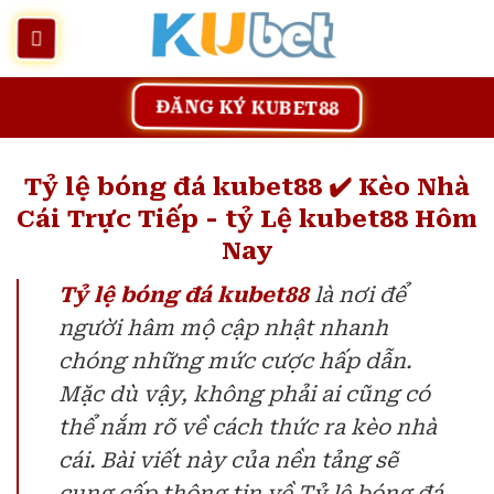
Bỏ
qua
nội
dung
ĐĂNG KÝ KUBET88
Tỷ lệ bóng đá kubet88 ✔️ Kèo Nhà
Cái Trực Tiếp - tỷ Lệ kubet88 Hôm
Nay
Tỷ lệ bóng đá kubet88
là nơi để
người hâm mộ cập nhật nhanh
chóng những mức cược hấp dẫn.
Mặc dù vậy, không phải ai cũng có
thể nắm rõ về cách thức ra kèo nhà
cái. Bài viết này của nền tảng sẽ
cung cấp thông tin về
Tỷ lệ bóng đá