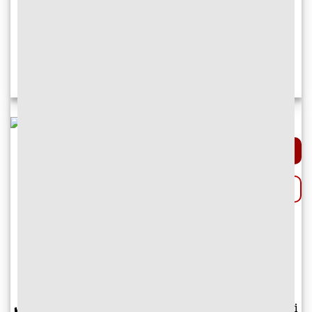
✔️ Giấy phép: Isle of Man GCS
✔️ Khuyến mãi: 150% khi chơi bắn cá & nổ hũ ⭐
Chơi ngay
Review
UK88
✔️ Giấy phép: Isle of Man
✔️ Khuyến mãi: Tặng lên đến 88K cho hội viên mới