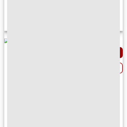
✔️ Khuyến mãi: Tặng nạp lần đầu 1,888K ⭐
Chơi ngay
Review
NET88
✔️ Giấy phép: Isle of Man
✔️ Khuyến mãi: Tặng code 150K cho khách hàng
mới ⭐