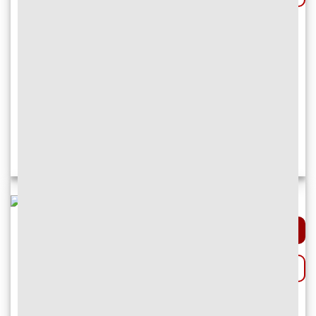
MAX79
✔️ Giấy phép: Isle of Man
✔️ Khuyến mãi: Nạp lần đầu tặng 100K vào tài
khoản ⭐
Chơi ngay
Review