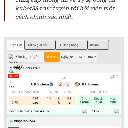
kubet88 trực tuyến
tới hội viên một
cách chính xác nhất.
Trận Hot
Tất cả giải đấu
TL Hồng Kông
Bet365
Kèo trực tuyến
Hôm nay
Ngày mai
05/12
06/12
VĐQG HONDURAS
Live
5
-
2
'
54
2
-
1
CD Victoria
CD Choloma
Toàn trận -Cược chấp
Toàn trận- -tài/Xỉu
Toàn trận-1x2
4.5
O
0.82
0.8
Chủ
Khách
Hòa
1.09
7.5
19
0.75
U
0.97
1
Toàn trận cược Châu Á khác
7
kèo
VĐQG BOLIVIA