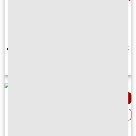
kubet88
✔️ Giấy phép: Isle of Man GCS
✔️ Khuyến mãi: Thưởng 50% tối đa 10,000,000 VNĐ
⭐
Chơi ngay
Review