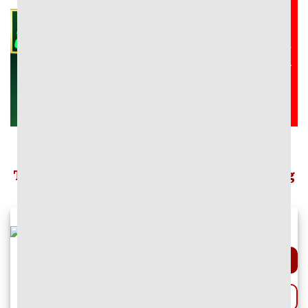
Top nhà cái uy tín, cập nhật tỷ lệ bóng
đá nhanh nhất hiện nay
Chơi ngay
Review