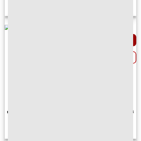
Chơi ngay
Review
FABET
✔️ Giấy phép: PAGCOR và Curacao
✔️ Khuyến mãi: 150% lên đến 10 triệu đồng & hoàn
trả 1.5% ⭐