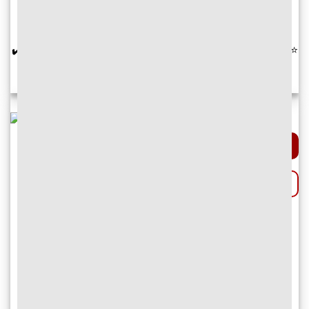
✔️ Giấy phép: Isle of Man
✔️ Khuyến mãi: Thưởng chạm nóc hơn 12 tỷ đồng ⭐
Chơi ngay
Review
RIKVIP
✔️ Giấy phép: Isle of Man
✔️ Khuyến mãi: Tỷ lệ hoàn trả 1.20% ⭐