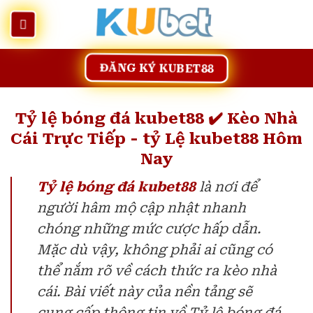
Bỏ
qua
nội
dung
ĐĂNG KÝ KUBET88
Tỷ lệ bóng đá kubet88 ✔️ Kèo Nhà
Cái Trực Tiếp - tỷ Lệ kubet88 Hôm
Nay
Tỷ lệ bóng đá kubet88
là nơi để
người hâm mộ cập nhật nhanh
chóng những mức cược hấp dẫn.
Mặc dù vậy, không phải ai cũng có
thể nắm rõ về cách thức ra kèo nhà
cái. Bài viết này của nền tảng sẽ
cung cấp thông tin về
Tỷ lệ bóng đá