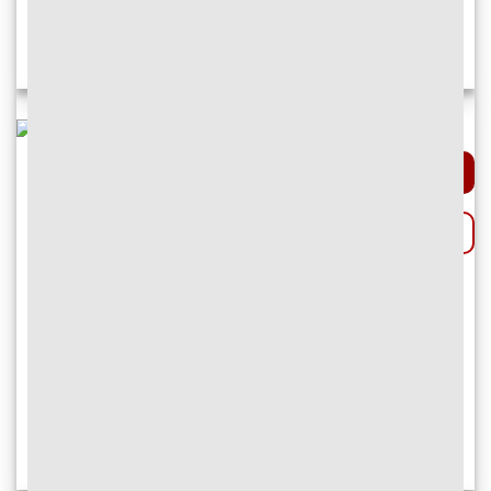
✔️ Khuyến mãi: lên đến 20,000,000 VNĐ ⭐
Chơi ngay
Review
SIN88
✔️ Giấy phép: Isle of Man
✔️ Khuyến mãi: Hoàn trả thể thao 1.25% ⭐