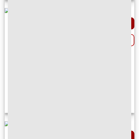
Chơi ngay
Review
FIVE88
✔️ Giấy phép: Isle of Man
✔️ Khuyến mãi: Hoàn trả lên đến 1.25% ⭐
Chơi ngay