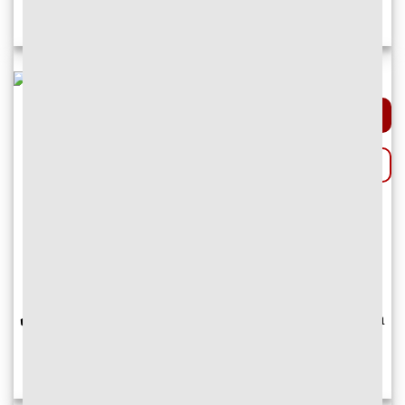
Chơi ngay
Review
FABET
✔️ Giấy phép: PAGCOR và Curacao
✔️ Khuyến mãi: 150% lên đến 10 triệu đồng & hoàn
trả 1.5% ⭐