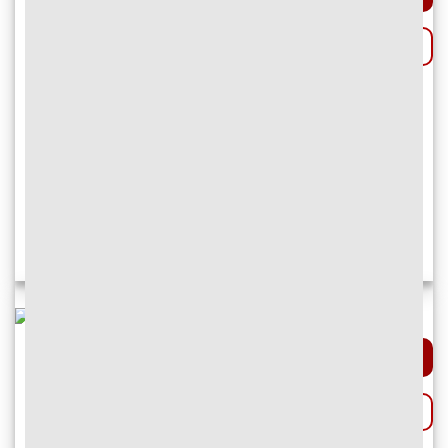
Review
RED88
✔️ Giấy phép: Isle of Man
✔️ Khuyến mãi: Hoàn trả lên đến 1.20% ⭐
Chơi ngay
Review