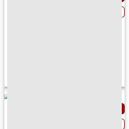
Review
NBET
✔️ Giấy phép: Isle of Man GCS
✔️ Khuyến mãi: Tặng code 200K cho hội viên lần
đầu tham gia ⭐
Chơi ngay
Review