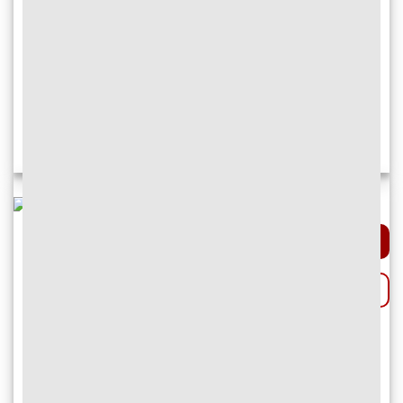
8LIVE
✔️ Giấy phép: Isle of Man
✔️ Khuyến mãi: Thưởng 150% lên đến 10,000,000
VNĐ ⭐
Chơi ngay
Review
XO88
✔️ Giấy phép: PAGCOR và Curacao