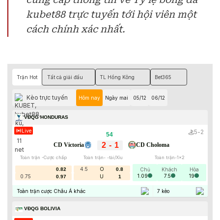
kubet88 trực tuyến
tới hội viên một
cách chính xác nhất.
Trận Hot
Tất cả giải đấu
TL Hồng Kông
Bet365
Kèo trực tuyến
Hôm nay
Ngày mai
05/12
06/12
VĐQG HONDURAS
Live
5
-
2
'
54
2
-
1
CD Victoria
CD Choloma
Toàn trận -Cược chấp
Toàn trận- -tài/Xỉu
Toàn trận-1x2
4.5
O
0.82
0.8
Chủ
Khách
Hòa
1.09
7.5
19
0.75
U
0.97
1
Toàn trận cược Châu Á khác
7
kèo
VĐQG BOLIVIA