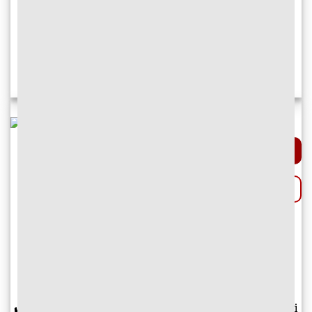
✔️ Giấy phép: Isle of Man GCS
✔️ Khuyến mãi: 150% khi chơi bắn cá & nổ hũ ⭐
Chơi ngay
Review
UK88
✔️ Giấy phép: Isle of Man
✔️ Khuyến mãi: Tặng lên đến 88K cho hội viên mới