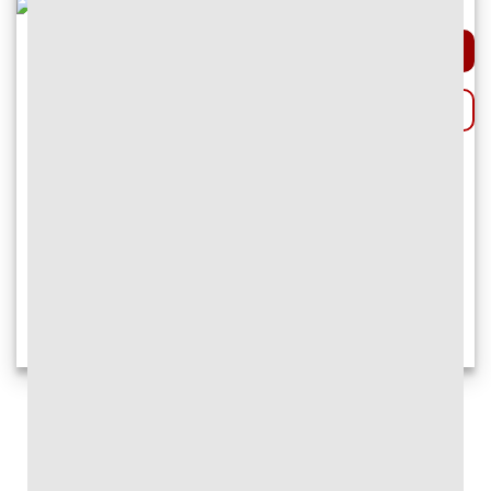
Chơi ngay
Review
WIN79
✔️ Giấy phép: Isle of Man
✔️ Khuyến mãi: Tỷ lệ hoàn trả đến 1.25% ⭐