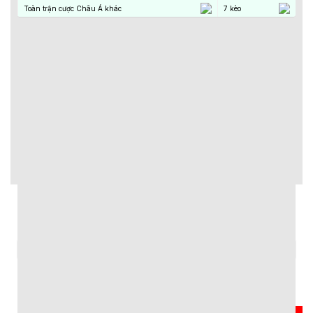
Toàn trận cược Châu Á khác
7
kèo
BẢNG XẾP HẠNG
Ngoại hạng Anh
THỐNG KÊ CẦU THỦ