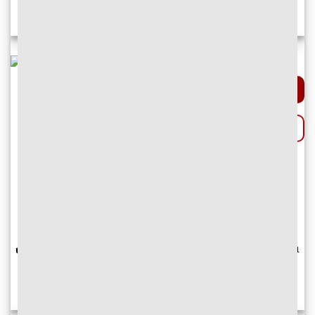
Chơi ngay
Review
FABET
✔️ Giấy phép: PAGCOR và Curacao
✔️ Khuyến mãi: 150% lên đến 10 triệu đồng & hoàn
trả 1.5% ⭐