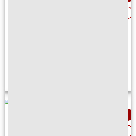
Review
NBET
✔️ Giấy phép: Isle of Man GCS
✔️ Khuyến mãi: Tặng code 200K cho hội viên lần
đầu tham gia ⭐
Chơi ngay
Review