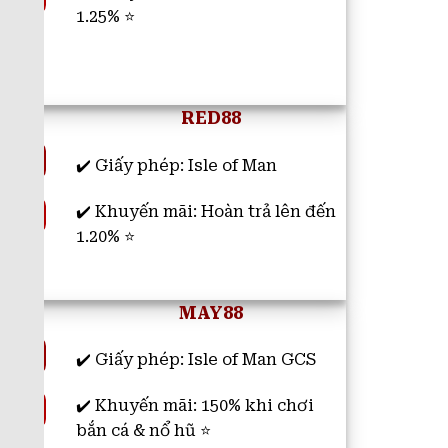
1.25% ⭐
RED88
ngay
✔️ Giấy phép: Isle of Man
✔️ Khuyến mãi: Hoàn trả lên đến
ew
1.20% ⭐
MAY88
ngay
✔️ Giấy phép: Isle of Man GCS
✔️ Khuyến mãi: 150% khi chơi
ew
bắn cá & nổ hũ ⭐