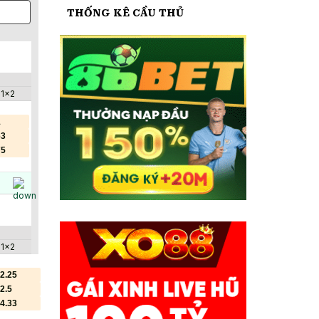
THỐNG KÊ CẦU THỦ
1x2
1
63
75
1x2
2.25
2.5
4.33