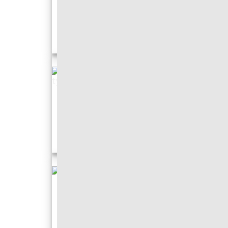
✔️ Kh
20,00
Chơi ngay
✔️ Gi
✔️ Kh
Review
1.25%
Chơi ngay
✔️ Gi
✔️ Kh
Review
thưởn