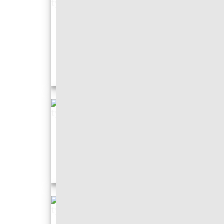
Chơi ngay
✔️ Gi
Cura
Review
✔️ Kh
triệu
Chơi ngay
✔️ Gi
✔️ Kh
Review
cho h
Chơi ngay
✔️ Gi