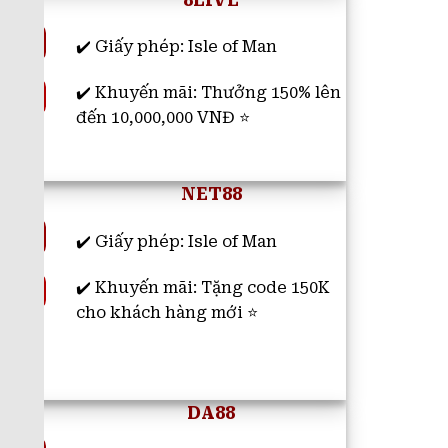
ngay
✔️ Giấy phép: Isle of Man
✔️ Khuyến mãi: Thưởng 150% lên
ew
đến 10,000,000 VNĐ ⭐
NET88
ngay
✔️ Giấy phép: Isle of Man
✔️ Khuyến mãi: Tặng code 150K
ew
cho khách hàng mới ⭐
DA88