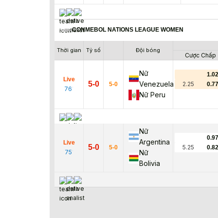
CONMEBOL NATIONS LEAGUE WOMEN
Thời gian
Tỷ số
Đội bóng
Cược Chấp
Nữ
1.0
Live
5
-
0
Venezuela
2.25
-
5
0
0.7
76
'
Nữ Peru
Nữ
0.9
Argentina
Live
5
-
0
5.25
-
5
0
0.8
75
'
Nữ
Bolivia