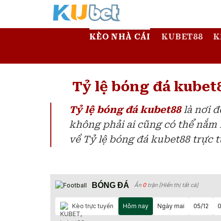
Bỏ
qua
nội
KÈO NHÀ CÁI
KUBET88
K
dung
Tỷ lệ bóng đá kubet8
Tỷ lệ bóng đá kubet88
là nơi 
không phải ai cũng có thể nắm r
về
Tỷ lệ bóng đá kubet88 trực 
BÓNG ĐÁ
Ẩn
0
trận
[Hiển thị tất cả]
Kèo trực tuyến
Hôm nay
Ngày mai
05/12
0