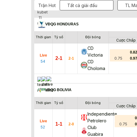
Trận Hot
Tất cả giải đấu
TL Ma
VĐQG HONDURAS
Thời gian
Tỷ số
Đội bóng
Cược Chấp
CD
0.8
Victoria
Live
2
-
1
0.75
-
2
1
0.9
54
'
CD
Choloma
VĐQG BOLIVIA
Thời gian
Tỷ số
Đội bóng
Cược Chấp
Independiente
0
Petrolero
Live
1
-
1
0.75
-
2
0
0
52
'
Club
Guabira