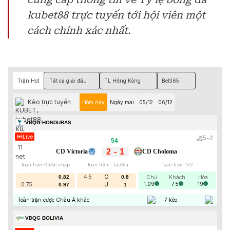
kubet88 trực tuyến
tới hội viên một
cách chính xác nhất.
Trận Hot
Tất cả giải đấu
TL Hồng Kông
Bet365
Kèo trực tuyến
Hôm nay
Ngày mai
05/12
06/12
VĐQG HONDURAS
Live
5
-
2
'
54
2
-
1
CD Victoria
CD Choloma
Toàn trận -Cược chấp
Toàn trận- -tài/Xỉu
Toàn trận-1x2
4.5
O
0.82
0.8
Chủ
Khách
Hòa
1.09
7.5
19
0.75
U
0.97
1
Toàn trận cược Châu Á khác
7
kèo
VĐQG BOLIVIA