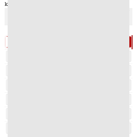
Tỷ lệ bóng đá kubet88 bị ảnh hưởng bởi nhiều yếu tố
khác nhau
Nắm vững cách đọc Tỷ lệ bóng đá kubet88
Phân tích yếu tố ngoại cảnh
Tỉnh táo trước mọi cám dỗ
Theo dõi biến động trước trận
Soi kèo từ nhiều nhà cái uy tín
Phân tích phong độ các đội
Ưu tiên các kèo rõ ràng, dễ đọc vị