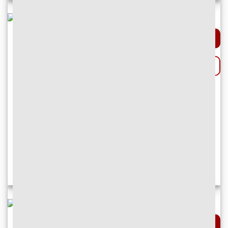
Chơi ngay
Review
FIVE88
✔️ Giấy phép: Isle of Man
✔️ Khuyến mãi: Hoàn trả lên đến 1.25% ⭐
Chơi ngay