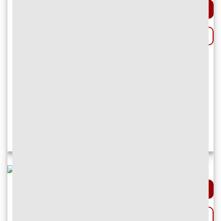
Chơi ngay
Review
VIC88
✔️ Giấy phép: Isle of Man
✔️ Khuyến mãi: Hoàn trả thể thao 1.25% ⭐
Chơi ngay
Review