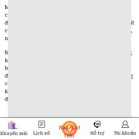
Muốn chiến thắng, trước hết phải hiểu ngôn ngữ
của nhà cái. Mỗi con số trong bảng tỷ lệ bóng đá
đều mang theo ý nghĩa chiến thuật. Các thể loại tất
cả đều ẩn chứa mật mã mà nhà cái gửi gắm. Khi đó,
người chơi cần có khả năng giải mã chính xác.
Nhà đầu tư hãy chú trọng đến biến động của bảng
kèo nhà cái. Bởi vì, sự thay đổi liên tục của tỷ lệ
bóng đá thường phản ánh dòng tiền đổ vào trận
đấu. Điều đó cũng phản ánh động thái điều hướng
của nhà cái. Một sự lệch nhỏ trong tỷ lệ chấp đôi
khi trở thành “tiếng nói vô hình” về nội tình hai
đội.
Kết luận
Nạp/Rút
Tỷ lệ bóng đá kubet88 đã được làm rõ thông qua
Lịch sử
Hỗ trợ
Tài khoản
Khuyến mãi
tiền