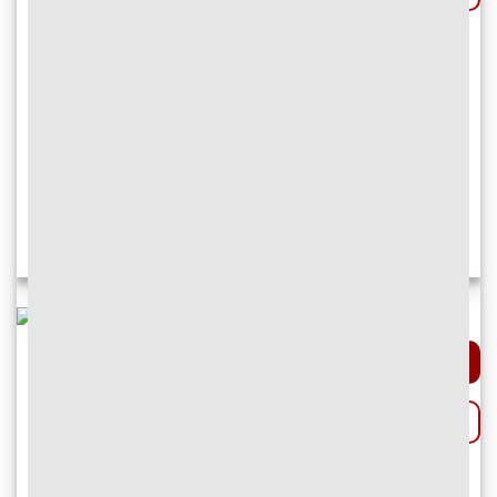
MAX79
✔️ Giấy phép: Isle of Man
✔️ Khuyến mãi: Nạp lần đầu tặng 100K vào tài
khoản ⭐
Chơi ngay
Review