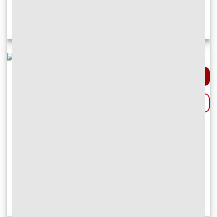
✔️ Khuyến mãi: lên đến 20,000,000 VNĐ ⭐
Chơi ngay
Review
SIN88
✔️ Giấy phép: Isle of Man
✔️ Khuyến mãi: Hoàn trả thể thao 1.25% ⭐