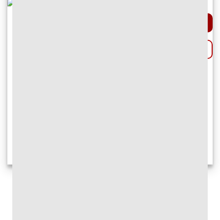
Chơi ngay
Review
WIN79
✔️ Giấy phép: Isle of Man
✔️ Khuyến mãi: Tỷ lệ hoàn trả đến 1.25% ⭐