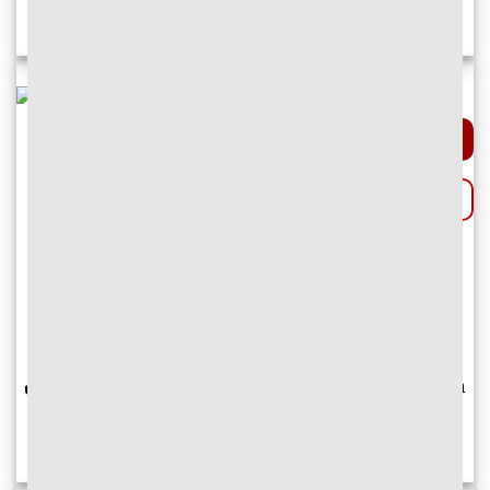
Chơi ngay
Review
FABET
✔️ Giấy phép: PAGCOR và Curacao
✔️ Khuyến mãi: 150% lên đến 10 triệu đồng & hoàn
trả 1.5% ⭐