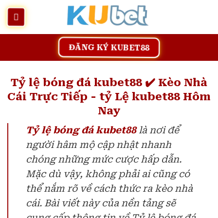
Bỏ
qua
nội
dung
ĐĂNG KÝ KUBET88
Tỷ lệ bóng đá kubet88 ✔️ Kèo Nhà
Cái Trực Tiếp - tỷ Lệ kubet88 Hôm
Nay
Tỷ lệ bóng đá kubet88
là nơi để
người hâm mộ cập nhật nhanh
chóng những mức cược hấp dẫn.
Mặc dù vậy, không phải ai cũng có
thể nắm rõ về cách thức ra kèo nhà
cái. Bài viết này của nền tảng sẽ
cung cấp thông tin về
Tỷ lệ bóng đá