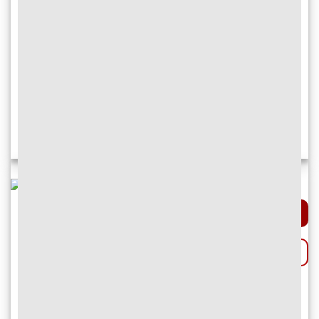
SV88
✔️ Giấy phép: Isle of Man
✔️ Khuyến mãi: Nạp lần đầu tặng thưởng gifcode
150K ⭐
Chơi ngay
Review
MAY88