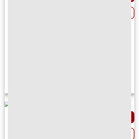
Review
NBET
✔️ Giấy phép: Isle of Man GCS
✔️ Khuyến mãi: Tặng code 200K cho hội viên lần
đầu tham gia ⭐
Chơi ngay
Review