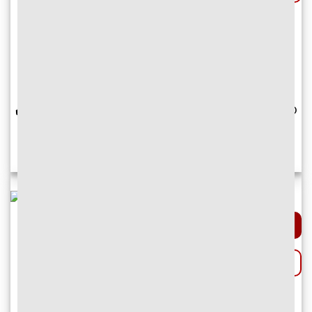
kubet88
✔️ Giấy phép: Isle of Man GCS
✔️ Khuyến mãi: Thưởng 50% tối đa 10,000,000 VNĐ
⭐
Chơi ngay
Review