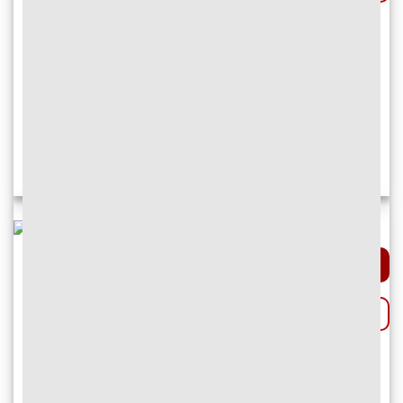
TA88
✔️ Giấy phép: Isle of Man
✔️ Khuyến mãi: Tỷ lệ hoàn trả đến 1.25% ⭐
Chơi ngay
Review
789CLUB