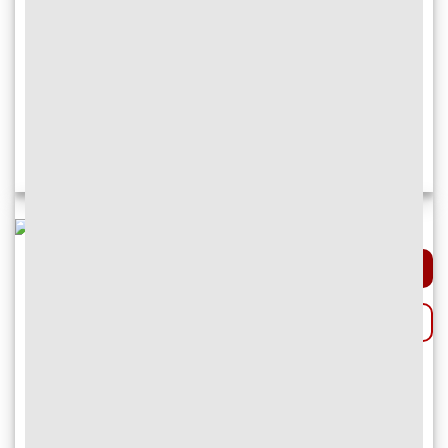
8LIVE
✔️ Giấy phép: Isle of Man
✔️ Khuyến mãi: Thưởng 150% lên đến 10,000,000
VNĐ ⭐
Chơi ngay
Review
XO88
✔️ Giấy phép: PAGCOR và Curacao