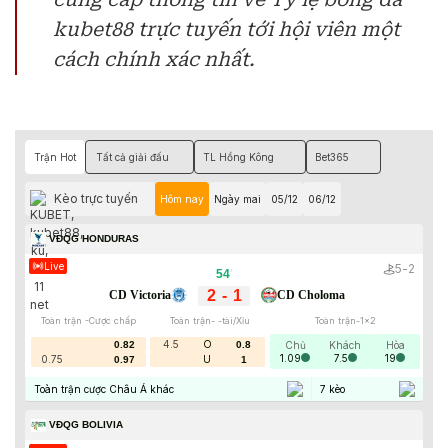
kubet88 trực tuyến
tới hội viên một
cách chính xác nhất.
Trận Hot
Tất cả giải đấu
TL Hồng Kông
Bet365
Kèo trực tuyến
Hôm nay
Ngày mai
05/12
06/12
VĐQG HONDURAS
Live
5
-
2
'
54
2
-
1
CD Victoria
CD Choloma
Toàn trận -Cược chấp
Toàn trận- -tài/Xỉu
Toàn trận-1x2
4.5
O
0.82
0.8
Chủ
Khách
Hòa
1.09
7.5
19
0.75
U
0.97
1
Toàn trận cược Châu Á khác
7
kèo
VĐQG BOLIVIA